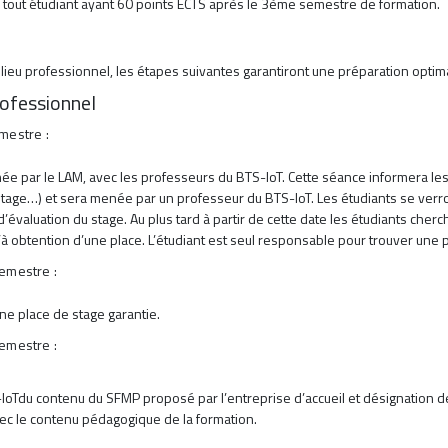
l tout étudiant ayant 60 points ECTS après le 3ème semestre de formation.
ieu professionnel, les étapes suivantes garantiront une préparation optima
rofessionnel
mestre :
ée par le LAM, avec les professeurs du BTS-IoT. Cette séance informera les 
tage…) et sera menée par un professeur du BTS-IoT. Les étudiants se verro
 d’évaluation du stage. Au plus tard à partir de cette date les étudiants ch
btention d’une place. L’étudiant est seul responsable pour trouver une p
emestre :
une place de stage garantie.
emestre :
IoTdu contenu du SFMP proposé par l’entreprise d’accueil et désignation des
vec le contenu pédagogique de la formation.