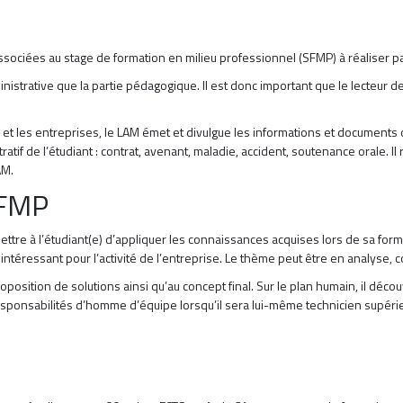
sociées au stage de formation en milieu professionnel (SFMP) à réaliser pa
ministrative que la partie pédagogique. Il est donc important que le lecteu
 et les entreprises, le LAM émet et divulgue les informations et documents 
tratif de l’étudiant : contrat, avenant, maladie, accident, soutenance orale. I
AM.
SFMP
ttre à l’étudiant(e) d’appliquer les connaissances acquises lors de sa for
ntéressant pour l’activité de l’entreprise. Le thème peut être en analyse, c
roposition de solutions ainsi qu’au concept final. Sur le plan humain, il déc
s responsabilités d’homme d’équipe lorsqu’il sera lui-même technicien supérie