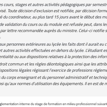
s cours, stages et autres activités pédagogiques par semestr
é. Toute décision d’exclusion est notifiée, par décision forme
vé du coordinateur, au plus tard 15 jours avant le début des m
 de validation du cours ou du module est refusée peut, dans les
s par lettre recommandée auprès du ministre. Celui-ci notifie sa
.
r aux personnes extérieures au lycée les faits dont il aurait e
et autres activités effectuées en dehors du lycée. L’étudiant e
ntialité ou aux dispositions relatives à la protection des inf
au droit commun et les règles déontologiques ainsi que les attri
ispositions légales régissant l’exercice de professions réglem
 du corps enseignant et du personnel administratif et technique
ainsi qu’aux normes d’utilisation des équipements. Il en est de
réglementation interne du stage de formation en milieu professionnel suivant