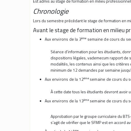
Est admis au stage de formation en milieu professionne
Chronologie
Lors du semestre précédant le stage de formation en mil
Avant le stage de formation en milieu p
ème
Aux enviro
n
s de la 3
semaine de cours du se
Séance d’information pour les étudiants, donn
dispositions légales, vademecum rapport de s
modalités, les contenus ainsi que les critères
minimum de 12 demandes par semaine jusqu’à o
ème
Aux environs de la 12
semaine de cours du s
À cette date tous les étudiants devront avoir 
ème
Aux environs de la 13
semaine de cours du s
Approbation par le groupe curriculaire du BTS-
s’agit de vérifier que le SFMP est en accord a
ème